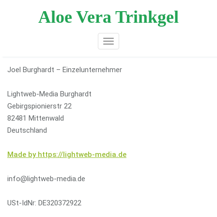
Zum
Aloe Vera Trinkgel
Inhalt
springen
Toggle navigation
Joel Burghardt – Einzelunternehmer
Lightweb-Media Burghardt
Gebirgspionierstr 22
82481 Mittenwald
Deutschland
Made by https://lightweb-media.de
info@lightweb-media.de
USt-IdNr: DE320372922