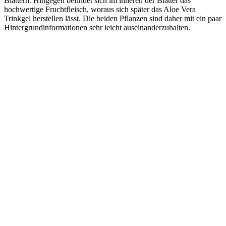
Blättern. Hingegen befindet sich im inneren der Blätter das
hochwertige Fruchtfleisch, woraus sich später das Aloe Vera
Trinkgel herstellen lässt. Die beiden Pflanzen sind daher mit ein paar
Hintergrundinformationen sehr leicht auseinanderzuhalten.