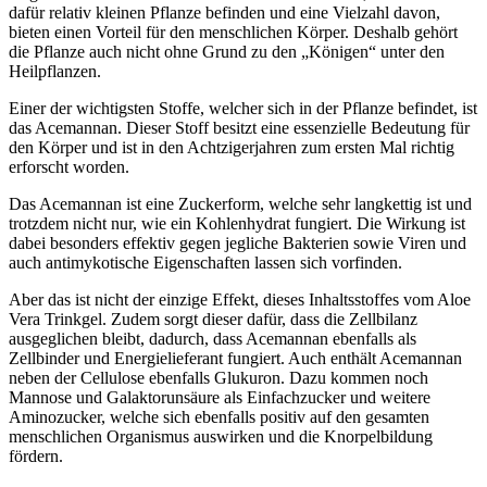
dafür relativ kleinen Pflanze befinden und eine Vielzahl davon,
bieten einen Vorteil für den menschlichen Körper. Deshalb gehört
die Pflanze auch nicht ohne Grund zu den „Königen“ unter den
Heilpflanzen.
Einer der wichtigsten Stoffe, welcher sich in der Pflanze befindet, ist
das Acemannan. Dieser Stoff besitzt eine essenzielle Bedeutung für
den Körper und ist in den Achtzigerjahren zum ersten Mal richtig
erforscht worden.
Das Acemannan ist eine Zuckerform, welche sehr langkettig ist und
trotzdem nicht nur, wie ein Kohlenhydrat fungiert. Die Wirkung ist
dabei besonders effektiv gegen jegliche Bakterien sowie Viren und
auch antimykotische Eigenschaften lassen sich vorfinden.
Aber das ist nicht der einzige Effekt, dieses Inhaltsstoffes vom Aloe
Vera Trinkgel. Zudem sorgt dieser dafür, dass die Zellbilanz
ausgeglichen bleibt, dadurch, dass Acemannan ebenfalls als
Zellbinder und Energielieferant fungiert. Auch enthält Acemannan
neben der Cellulose ebenfalls Glukuron. Dazu kommen noch
Mannose und Galaktorunsäure als Einfachzucker und weitere
Aminozucker, welche sich ebenfalls positiv auf den gesamten
menschlichen Organismus auswirken und die Knorpelbildung
fördern.