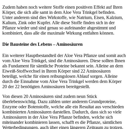
Zudem haben noch weitere Stoffe einen positiven Effekt auf Ihren
Körper, die sich alle samt in dem Aloe Vera Trinkgel befinden.
Unter anderem sind dies Wirkstoffe, wie Natrium, Eisen, Kalzium,
Kalium, Zink oder Kupfer. Alle diese Stoffe finden sich in der
Pflanze wieder und sind genau so aufeinander abgestimmt und
kombiniert, dass alle die maximale Wirkung entfalten können.
Die Bausteine des Lebens – Aminosäuren
Ein weiterer Hauptbestandteil der Aloe Vera Pflanze und somit auch
vom Aloe Vera Trinkgel, sind die Aminosäuren. Diese sollten Ihnen
als Fundament für sämtliche Proteine bekannt sein. Alleine an dem
Eiweiß-Stoffwechsel in Ihrem Körper sind 22 Aminosäuren
beteiligt, welche für einen reibungslosen Ablauf sorgen. Alleine
durch die Einnahme vom Aloe Vera Trinkgel werden dem Körper
20 der 22 benötigten Aminosäuren bereitgestellt.
Von diesen 20 Aminosäuren sind zudem neun Stück
überlebenswichtig. Dazu zählen unter anderem Grundproteine,
Enzyme oder Botenstoffe, welche alle ein Resultat aus verschieden
kombinierten Aminosäuren darstellen. Dadurch, dass sich so viele
Aminosäuren in der Aloe Vera Pflanze befinden, welche sich
miteinander kombinieren lassen, schafft es die Pflanze, sämtlichen
Wetterbedingungen, auch über einen längeren Zeitraum zu trotzen.