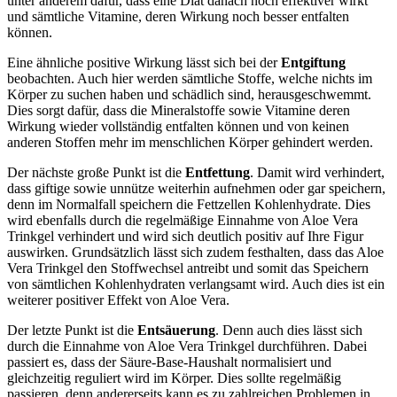
unter anderem dafür, dass eine Diät danach noch effektiver wirkt
und sämtliche Vitamine, deren Wirkung noch besser entfalten
können.
Eine ähnliche positive Wirkung lässt sich bei der
Entgiftung
beobachten. Auch hier werden sämtliche Stoffe, welche nichts im
Körper zu suchen haben und schädlich sind, herausgeschwemmt.
Dies sorgt dafür, dass die Mineralstoffe sowie Vitamine deren
Wirkung wieder vollständig entfalten können und von keinen
anderen Stoffen mehr im menschlichen Körper gehindert werden.
Der nächste große Punkt ist die
Entfettung
. Damit wird verhindert,
dass giftige sowie unnütze weiterhin aufnehmen oder gar speichern,
denn im Normalfall speichern die Fettzellen Kohlenhydrate. Dies
wird ebenfalls durch die regelmäßige Einnahme von Aloe Vera
Trinkgel verhindert und wird sich deutlich positiv auf Ihre Figur
auswirken. Grundsätzlich lässt sich zudem festhalten, dass das Aloe
Vera Trinkgel den Stoffwechsel antreibt und somit das Speichern
von sämtlichen Kohlenhydraten verlangsamt wird. Auch dies ist ein
weiterer positiver Effekt von Aloe Vera.
Der letzte Punkt ist die
Entsäuerung
. Denn auch dies lässt sich
durch die Einnahme von Aloe Vera Trinkgel durchführen. Dabei
passiert es, dass der Säure-Base-Haushalt normalisiert und
gleichzeitig reguliert wird im Körper. Dies sollte regelmäßig
passieren, denn andererseits kann es zu zahlreichen Problemen in